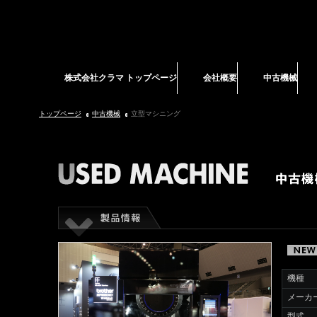
株式会社クラマ トップページ
会社概要
中古機械
トップページ
中古機械
立型マシニング
機種
メーカ
型式