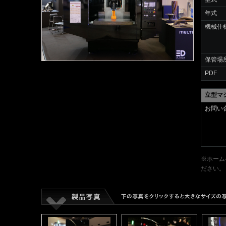
年式
機械仕
保管場
PDF
立型マ
お問い
※ホーム
ださい。