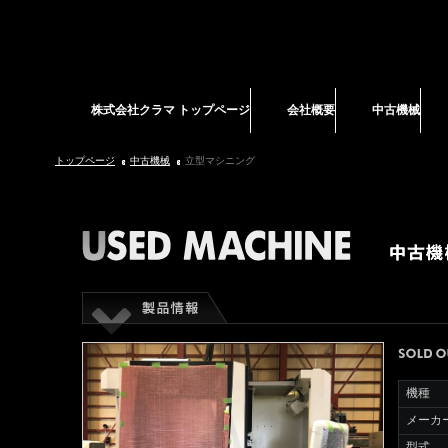
株式会社クラマ トップページ
会社概要
中古機械
トップページ
中古機械
立型マシニング
機種
メーカ
型式