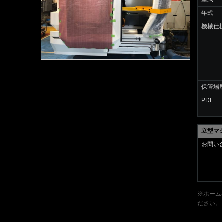
年式
機械仕
保管場
PDF
立型マ
お問い
※ホーム
ださい。